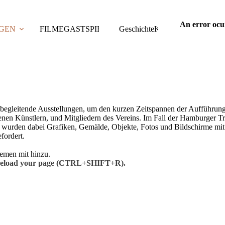
An error ocu
GEN
FILME
GASTSPIELE
Geschichte
TAGUNGEN
Kontakt
PUBLIKAT
eitende Ausstellungen, um den kurzen Zeitspannen der Aufführunge
nen Künstlern, und Mitgliedern des Vereins. Im Fall der Hamburger Tri
wurden dabei Grafiken, Gemälde, Objekte, Fotos und Bildschirme mit F
fordert.
hemen mit hinzu.
se reload your page (CTRL+SHIFT+R).