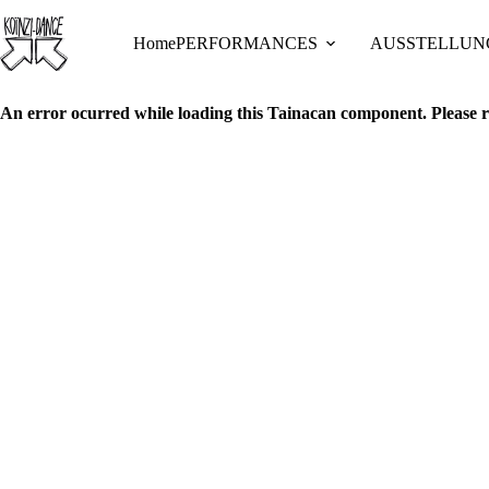
Skip
to
Home
PERFORMANCES
AUSSTELLUN
content
An error ocurred while loading this Tainacan component. Plea