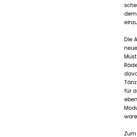
sche
dem 
einz
Die A
neue
Must
Räde
davo
Tänz
für 
eben
Modu
ware
Zum 