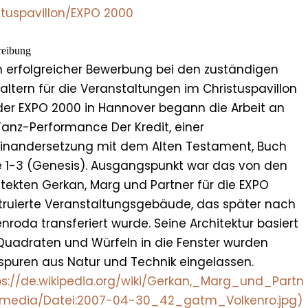
stuspavillon/EXPO 2000
reibung
 erfolgreicher Bewerbung bei den zuständigen
altern für die Veranstaltungen im Christuspavillon
der EXPO 2000 in Hannover begann die Arbeit an
Tanz-Performance Der Kredit, einer
inandersetzung mit dem Alten Testament, Buch
 1-3 (Genesis). Ausgangspunkt war das von den
itekten Gerkan, Marg und Partner für die EXPO
truierte Veranstaltungsgebäude, das später nach
enroda transferiert wurde. Seine Architektur basiert
Quadraten und Würfeln in die Fenster wurden
spuren aus Natur und Technik eingelassen.
ps://de.wikipedia.org/wiki/Gerkan,_Marg_und_Partn
media/Datei:2007-04-30_42_gatm_Volkenro.jpg)