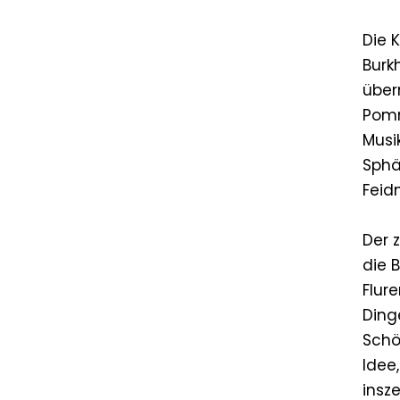
Die 
Burk
über
Pomm
Musi
Sphä
Feid
Der 
die 
Flur
Ding
Schö
Idee
insz