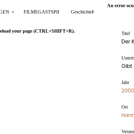
An error ocu
GEN
FILME
GASTSPIELE
Geschichte
TAGUNGEN
Kontakt
PUBLIKAT
se reload your page (CTRL+SHIFT+R).
Titel
Der 
Unterti
Gibt
Jahr
200
Ort
Hann
Verans