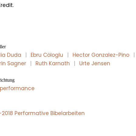
redit.
ller
ia Duda
|
Ebru Cöloglu
|
Hector Gonzalez-Pino
|
rin Sagner
|
Ruth Karnath
|
Urte Jensen
ichtung
performance
-2018 Performative Bibelarbeiten