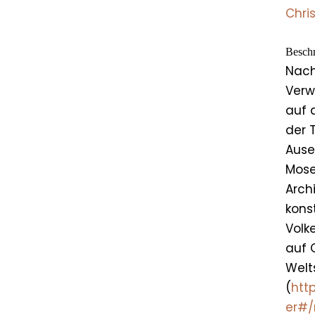
Chri
Besch
Nach
Verw
auf 
der 
Ause
Mose
Arch
kons
Volk
auf 
Welt
(
htt
er#/