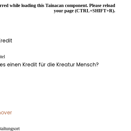
rred while loading this Tainacan component. Please reload
your page (CTRL+SHIFT+R).
IONEN
Kredit
tel
 es einen Kredit für die Kreatur Mensch?
0
over
taltungsort