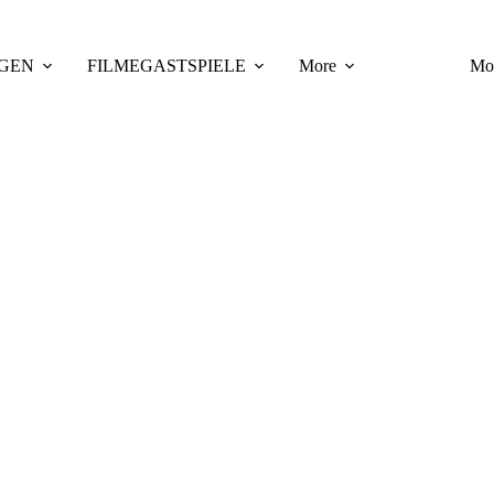
GEN
FILME
GASTSPIELE
More
Mo