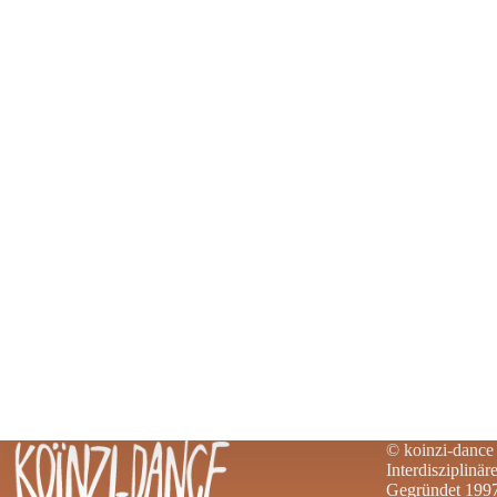
© koinzi-dance 
Interdisziplinä
Gegründet 199