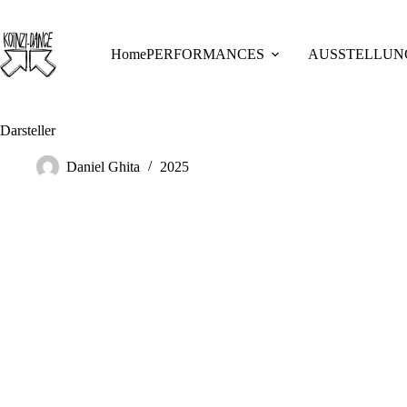
Skip
to
content
Home
PERFORMANCES
AUSSTELLUN
Darsteller
Daniel Ghita
2025