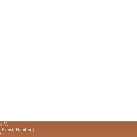
e.V.
re Kunst, Hamburg
7